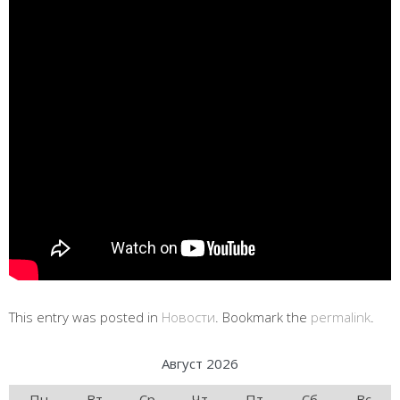
This entry was posted in
Новости
. Bookmark the
permalink
.
Август 2026
Пн
Вт
Ср
Чт
Пт
Сб
Вс