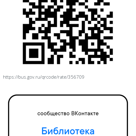
https://bus.gov.ru/qrcode/rate/356709