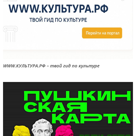
WWW.КУЛЬТУРА.РФ – твой гид по культуре