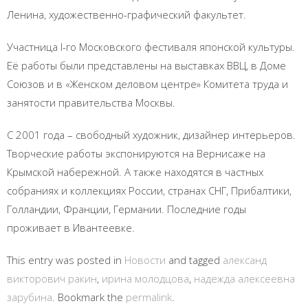
Ленина, художественно-графический факультет.
Участница I-го Московского фестиваля японской культуры.
Её работы были представлены на выставках ВВЦ, в Доме
Союзов и в «Женском деловом центре» Комитета труда и
занятости правительства Москвы.
С 2001 года – свободный художник, дизайнер интерьеров.
Творческие работы экспонируются на Вернисаже на
Крымской набережной. А также находятся в частных
собраниях и коллекциях России, странах СНГ, Прибалтики,
Голландии, Франции, Германии. Последние годы
проживает в Ивантеевке.
This entry was posted in
Новости
and tagged
александ
викторович ракин
,
ирина молодцова
,
надежда алексеевна
зарубина
. Bookmark the
permalink
.