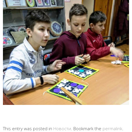
This entry was posted in
Новости
. Bookmark the
permalink
.