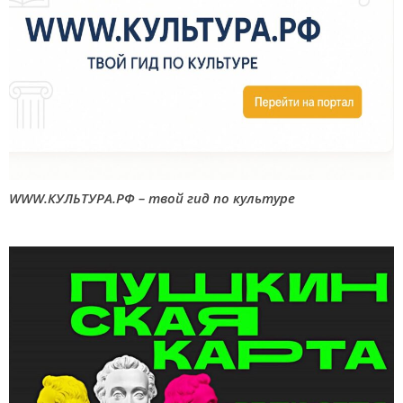
WWW.КУЛЬТУРА.РФ – твой гид по культуре