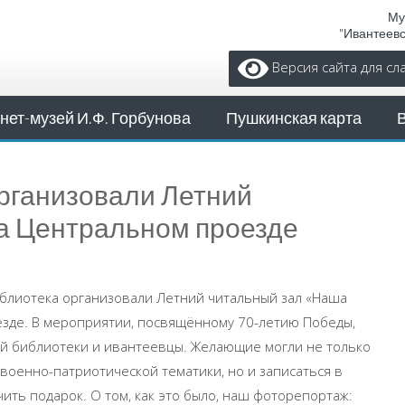
Му
"Ивантеев
Версия сайта для с
нет-музей И.Ф. Горбунова
Пушкинская карта
рганизовали Летний
на Центральном проезде
библиотека организовали Летний читальный зал «Наша
езде. В мероприятии, посвящённому 70-летию Победы,
ой библиотеки и ивантеевцы. Желающие могли не только
военно-патриотической тематики, но и записаться в
чить подарок. О том, как это было, наш фоторепортаж: