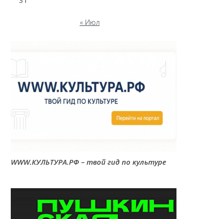
31
« Июл
WWW.КУЛЬТУРА.РФ – твой гид по культуре