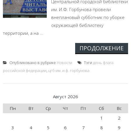
Центральной городской библиотеки
им. И.Ф. Горбунова провели
внеплановый субботник по уборке
окружающей библиотеку
территории, а на ...
ПРОДОЛЖЕНИЕ
Опубликовано в рубрике
Новости
Тэги
день флага
российской федерации
,
цгб им. и.ф. горбунова
Август 2026
Пн
Вт
Ср
Чт
Пт
Сб
Вс
1
2
3
4
5
6
7
8
9