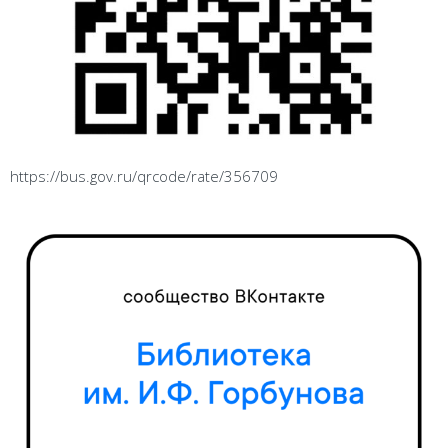
https://bus.gov.ru/qrcode/rate/356709