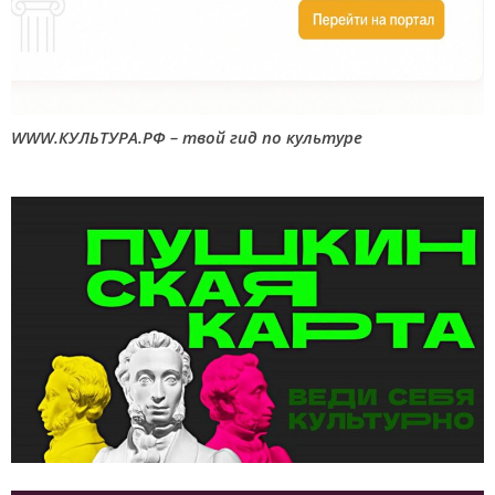
WWW.КУЛЬТУРА.РФ – твой гид по культуре