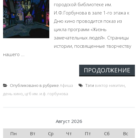
городской библиотеке им.
И.Ф.Горбунова в зале 1-го этажа к
Дню кино проводится показ из
цикла программ «Жизнь
замечательных людей». Страницы
истории, посвященные творчеству
нашего ...
ПРОДОЛЖЕНИЕ
Опубликовано в рубрике
Афиша
Тэги
виктор никитин
,
день кино
,
цгб им. и.ф. горбунова
Август 2026
Пн
Вт
Ср
Чт
Пт
Сб
Вс