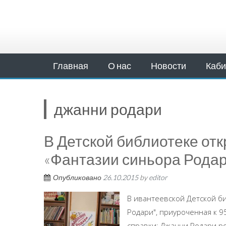
Главная
О нас
Новости
Каби
джанни родари
В Детской библиотеке от
«Фантазии синьора Рода
Опубликовано
26.10.2015
by
editor
В ивантеевской Детской б
Родари", приуроченная к 9
справки: Джанни Родари род