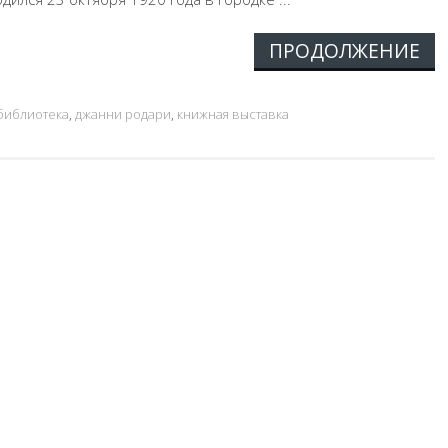
ПРОДОЛЖЕНИЕ
 библиотека
,
джанни родари
,
книжная выставка