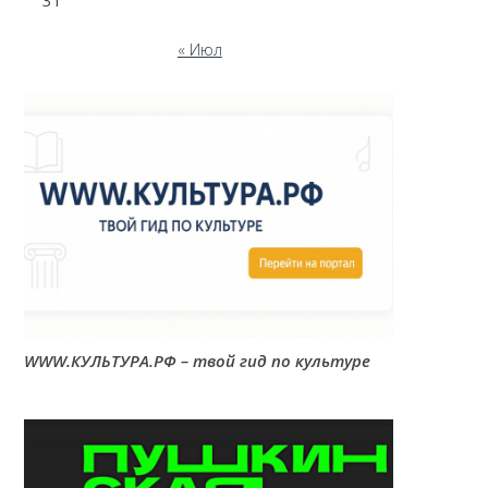
31
« Июл
WWW.КУЛЬТУРА.РФ – твой гид по культуре