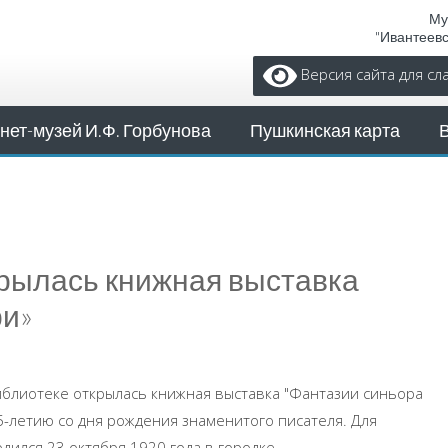
Му
"Ивантеев
Версия сайта для с
нет-музей И.Ф. Горбунова
Пушкинская карта
крылась книжная выставка
ри»
иблиотеке открылась книжная выставка "Фантазии синьора
5-летию со дня рождения знаменитого писателя. Для
ился 23 октября 1920 года в городке ...