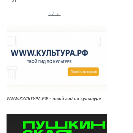
31
« Июл
WWW.КУЛЬТУРА.РФ – твой гид по культуре