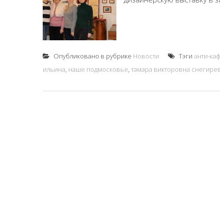
Опубликовано в рубрике
Новости
Тэги
анти-ка
ильина
,
наше подмосковье
,
тамара викторовна снегире