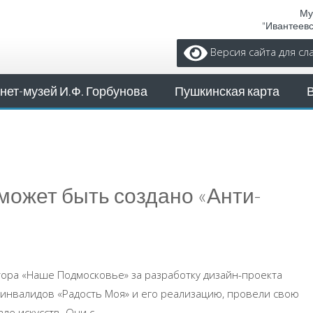
Му
"Ивантеев
Версия сайта для с
нет-музей И.Ф. Горбунова
Пушкинская карта
 может быть создано «Анти-
ора «Наше Подмосковье» за разработку дизайн-проекта
-инвалидов «Радость Моя» и его реализацию, провели свою
е искусств. Они с ...