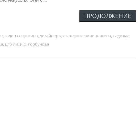
ПРОДОЛЖЕНИЕ
фе
,
галина сорокина
,
дизайнеры
,
екатерина овчинникова
,
надежда
ва
,
цгб им. и.ф. горбунова