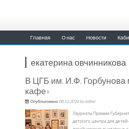
Главная
О нас
Новости
Каби
екатерина овчинникова
В ЦГБ им. И.Ф. Горбунова
кафе»
Опубликовано
08.12.2016
by
editor
Лауреаты Премии Губернат
детского центра для детей
дизайнерскую выставку в зал