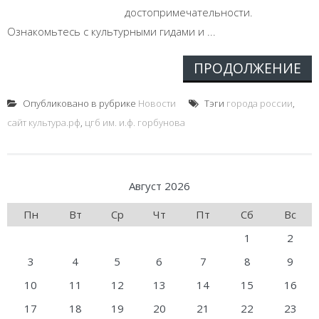
достопримечательности.
Ознакомьтесь с культурными гидами и ...
ПРОДОЛЖЕНИЕ
Опубликовано в рубрике
Новости
Тэги
города россии
,
сайт культура.рф
,
цгб им. и.ф. горбунова
Август 2026
Пн
Вт
Ср
Чт
Пт
Сб
Вс
1
2
3
4
5
6
7
8
9
10
11
12
13
14
15
16
17
18
19
20
21
22
23