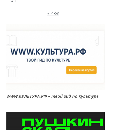
31
« Июл
WWW.КУЛЬТУРА.РФ – твой гид по культуре