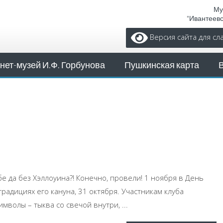
Му
"Ивантеев
Версия сайта для с
нет-музей И.Ф. Горбунова
Пушкинская карта
бе да без Хэллоуина?! Конечно, провели! 1 ноября в День
радициях его кануна, 31 октября. Участникам клуба
имволы – тыква со свечой внутри, ...