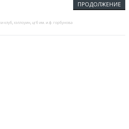
ПРОДОЛЖЕНИЕ
ки клуб
,
хэллоуин
,
цгб им. и.ф. горбунова