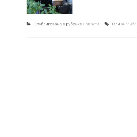
Опубликовано в рубрике
Новости
Тэги
английс