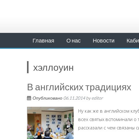
Главная
О нас
Новости
Каби
хэллоуин
В английских традициях
Опубликовано
06.11.2014
by
editor
Ну как же в английском клу
всех святых вспоминали о т
рассказали с чем связаны с