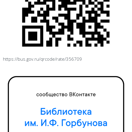
https://bus.gov.ru/qrcode/rate/356709