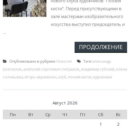
нового клуба художников "Поэзия
кисти". Перед присутствующими в
зале мастерами изобразительного
искусства выступил председатель и
...
ПРОДОЛЖЕНИЕ
Опубликовано в рубрике
Новости
Тэги
александр
колотилов
,
анатолий сергеевич петушков
,
владимир губский
,
елена
соловьева
,
игорь авраменко
,
клуб
,
поэзия кисти
,
художники
Август 2026
Пн
Вт
Ср
Чт
Пт
Сб
Вс
1
2