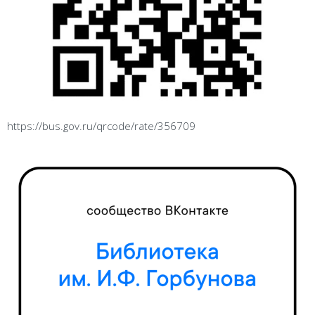
https://bus.gov.ru/qrcode/rate/356709