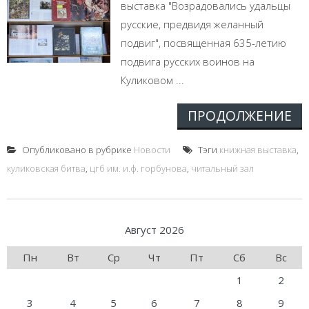
выставка "Возрадовались удальцы
русские, предвидя желанный
подвиг", посвященная 635-летию
подвига русских воинов на
Куликовом ...
ПРОДОЛЖЕНИЕ
Опубликовано в рубрике
Новости
Тэги
книжная выставка
,
куликовская битва
,
цгб им. и.ф. горбунова
,
читальный зал
Август 2026
Пн
Вт
Ср
Чт
Пт
Сб
Вс
1
2
3
4
5
6
7
8
9