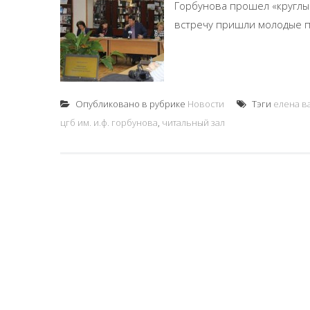
Горбунова прошел «круглый
встречу пришли молодые пр
Опубликовано в рубрике
Новости
Тэги
елена в
цгб им. и.ф. горбунова
,
читальный зал