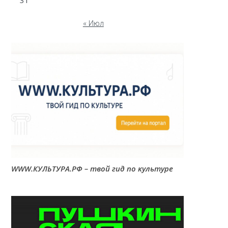
31
« Июл
WWW.КУЛЬТУРА.РФ – твой гид по культуре