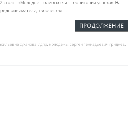
 стол» - «Молодое Подмосковье. Территория успеха». На
едприниматели, творческая ...
ПРОДОЛЖЕНИЕ
асильевна суханова
,
лдпр
,
молодежь
,
сергей геннадьевич гриднев
,