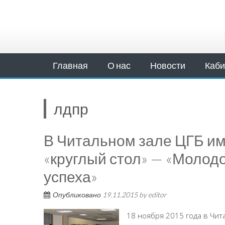
Главная
О нас
Новости
Каби
лдпр
В Читальном зале ЦГБ им
«круглый стол» — «Молод
успеха»
Опубликовано
19.11.2015
by
editor
18 ноября 2015 года в Чит