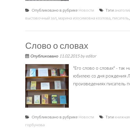
Опубликовано в рубрике
Новости
Тэги
анатоли
выставочный зал
,
марина изосимовна козлова
,
писатель
Слово о словах
Опубликовано
11.02.2015
by
editor
"Его слово о словах" - так
юбилею со дня рождения Л.
произведениях писатель по
Опубликовано в рубрике
Новости
Тэги
книжная
горбунова