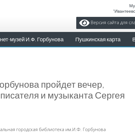
Му
"Ивантеев
Версия сайта для с
нет-музей И.Ф. Горбунова
Пушкинская карта
Горбунова пройдет вечер,
писателя и музыканта Сергея
альная городская библиотека им.И.Ф. Горбунова