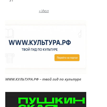
31
« Июл
WWW.КУЛЬТУРА.РФ – твой гид по культуре