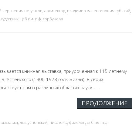
й сергеевич петушков
,
архитектор
,
владимир валентинович губский
,
,
художник
,
цгб им. и.ф. горбунова
 называется книжная выставка, приуроченная к 115-летнему
В. Успенского (1900-1978 годы жизни). В своих
вествует нам о различных областях науки. ...
ПРОДОЛЖЕНИЕ
 выставка
,
лев успенский
,
писатель
,
филолог
,
цгб им. и.ф.