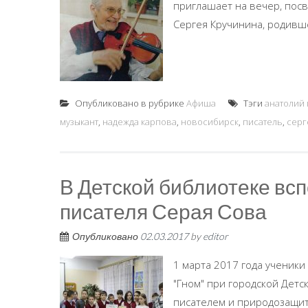
приглашает на вечер, пос
Сергея Кручинина, родивше
Опубликовано в рубрике
Афиша
Тэги
анатолий
музыкант
,
надежда карпова
,
новосибирск
,
писатель
,
серг
В Детской библиотеке всп
писателя Серая Сова
Опубликовано
02.03.2017
by
editor
1 марта 2017 года ученики
"Гном" при городской Дет
писателем и природозащитн