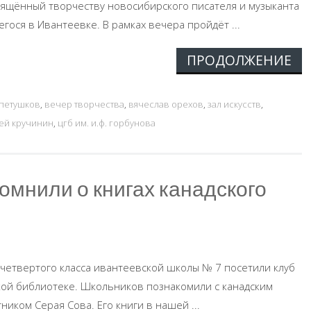
вящённый творчеству новосибирского писателя и музыканта
гося в Ивантеевке. В рамках вечера пройдёт ...
ПРОДОЛЖЕНИЕ
 петушков
,
вечер творчества
,
вячеслав орехов
,
зал искусств
,
ей кручинин
,
цгб им. и.ф. горбунова
омнили о книгах канадского
 четвертого класса ивантеевской школы № 7 посетили клуб
ской библиотеке. Школьников познакомили с канадским
иком Серая Сова. Его книги в нашей ...