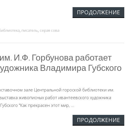
ПРОДОЛЖЕНИЕ
 библиотека
,
писатель
,
серая сова
м. И.Ф. Горбунова работает
художника Владимира Губского
Выставочном зале Центральной гороской библиотеки им.
 выставка живописных работ ивантеевского художника
бского "Как прекрасен этот мир, ...
ПРОДОЛЖЕНИЕ