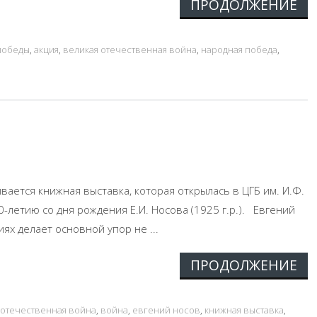
ПРОДОЛЖЕНИЕ
победы
,
акция
,
великая отечественная война
,
народная победа
,
ывается книжная выставка, которая открылась в ЦГБ им. И.Ф.
-летию со дня рождения Е.И. Носова (1925 г.р.). Евгений
ях делает основной упор не ...
ПРОДОЛЖЕНИЕ
 отечественная война
,
война
,
евгений носов
,
книжная выставка
,