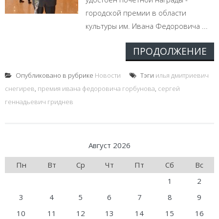
городской премии в области
культуры им. Ивана Федоровича ...
ПРОДОЛЖЕНИЕ
Опубликовано в рубрике
Новости
Тэги
илья дмитриевич
снегирев
,
премия ивана федоровича горбунова
,
сергей
геннадьевич гриднев
Август 2026
Пн
Вт
Ср
Чт
Пт
Сб
Вс
1
2
3
4
5
6
7
8
9
10
11
12
13
14
15
16