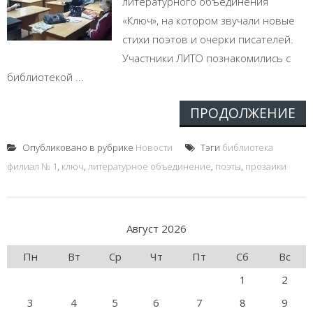
литературного объединения
«Ключ», на котором звучали новые
стихи поэтов и очерки писателей.
Участники ЛИТО познакомились с
библиотекой ...
ПРОДОЛЖЕНИЕ
Опубликовано в рубрике
Новости
Тэги
библиотека
филиал № 1
,
ключ
,
литературное объединение
,
поэты
,
прозаики
Август 2026
Пн
Вт
Ср
Чт
Пт
Сб
Вс
1
2
3
4
5
6
7
8
9