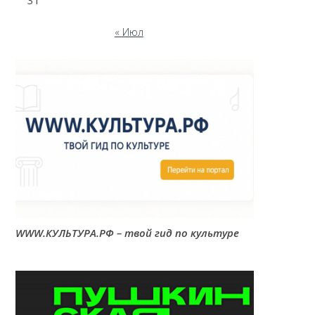
31
« Июл
WWW.КУЛЬТУРА.РФ – твой гид по культуре