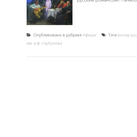
Опубликовано в рубрике
Афиша
Тэги
вечер ру
им. и.ф. горбунова