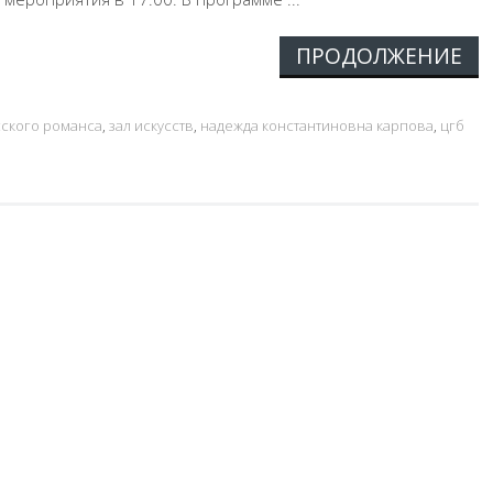
ПРОДОЛЖЕНИЕ
сского романса
,
зал искусств
,
надежда константиновна карпова
,
цгб