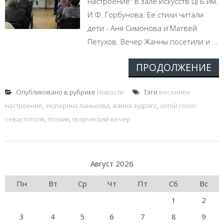
настроение" в зале Искусств ЦГБ им.
И.Ф. Горбунова. Ее стихи читали
дети - Аня Симонова и Матвей
Петухов. Вечер Жанны посетили и ...
ПРОДОЛЖЕНИЕ
Опубликовано в рубрике
Новости
Тэги
весеннее
настроение
,
екатерина панькова
,
жанна зудрагс
,
зотой голос
севастополя
,
поэзия
,
творческий вечер
Август 2026
Пн
Вт
Ср
Чт
Пт
Сб
Вс
1
2
3
4
5
6
7
8
9