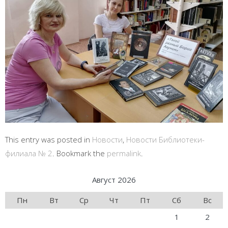
This entry was posted in
Новости
,
Новости Библиотеки-
филиала № 2
. Bookmark the
permalink
.
Август 2026
Пн
Вт
Ср
Чт
Пт
Сб
Вс
1
2