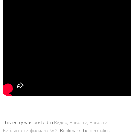
This entry was posted in
Видео
,
Новости
,
Новости
Библиотеки-филиала № 2
. Bookmark the
permalink
.