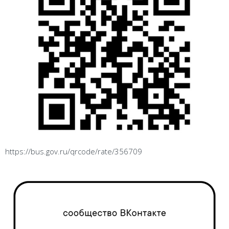
https://bus.gov.ru/qrcode/rate/356709