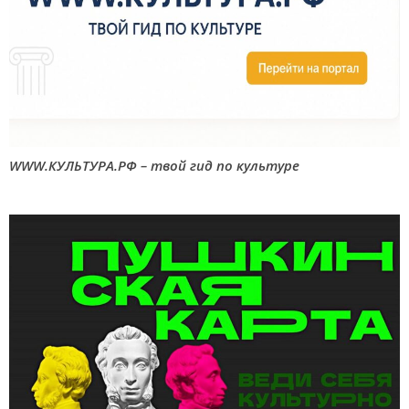
WWW.КУЛЬТУРА.РФ – твой гид по культуре