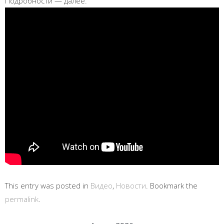
Подробности — далее.
This entry was posted in
Видео
,
Новости
. Bookmark the
permalink
.