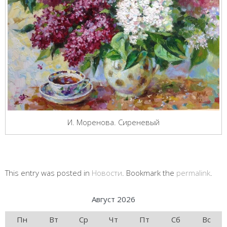
И. Моренова. Сиреневый
This entry was posted in
Новости
. Bookmark the
permalink
.
Август 2026
Пн
Вт
Ср
Чт
Пт
Сб
Вс