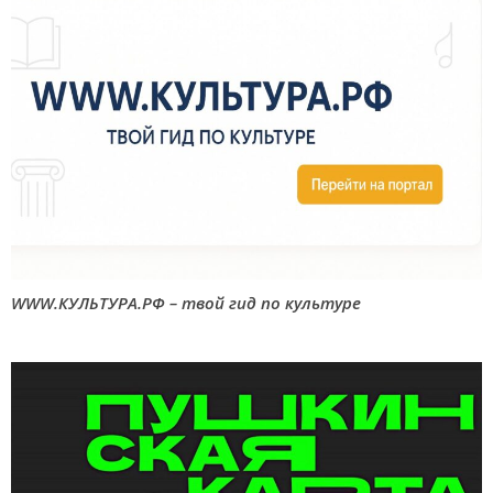
WWW.КУЛЬТУРА.РФ – твой гид по культуре