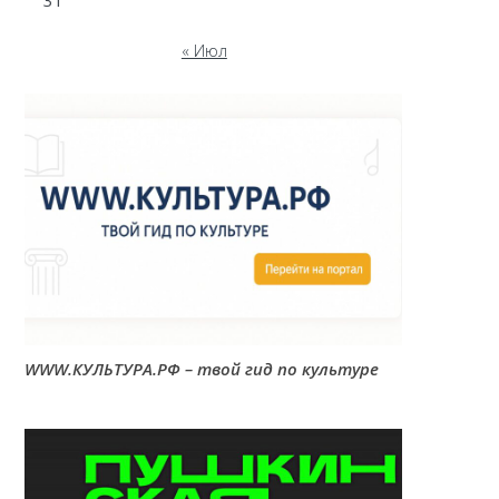
31
« Июл
WWW.КУЛЬТУРА.РФ – твой гид по культуре