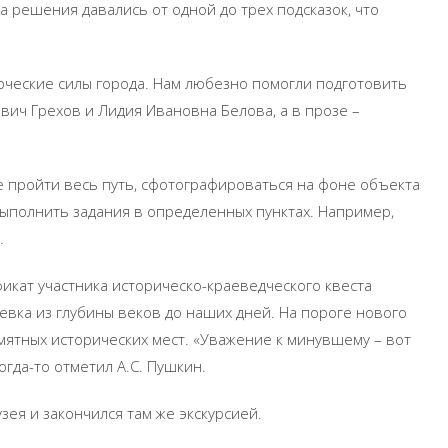
на решения давались от одной до трех подсказок, что
рческие силы города. Нам любезно помогли подготовить
ич Грехов и Лидия Ивановна Белова, а в прозе –
е пройти весь путь, сфотографироваться на фоне объекта
 выполнить задания в определенных пунктах. Например,
.
фикат участника историческо-краеведческого квеста
евка из глубины веков до наших дней. На пороге нового
амятных исторических мест. «Уважение к минувшему – вот
огда-то отметил А.С. Пушкин.
зея и закончился там же экскурсией.