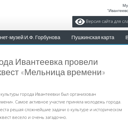
Му
"Ивантеев
Версия сайта для с
нет-музей И.Ф. Горбунова
Пушкинская карта
ода Ивантеевка провели
квест «Мельница времени»
 культуры города Ивантеевки был организован
мени». Самое активное участие приняла молодежь города.
еста решая сложнейшие задачи о культуре и историческом
квест весело и очень загадочно.