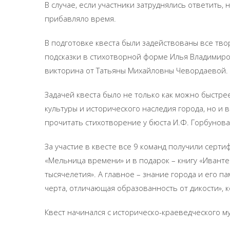
В случае, если участники затруднялись ответить, 
прибавляло время.
В подготовке квеста были задействованы все тво
подсказки в стихотворной форме Илья Владимиров
викторина от Татьяны Михайловны Чевордаевой.
Задачей квеста было не только как можно быстре
культуры и исторического наследия города, но и
прочитать стихотворение у бюста И.Ф. Горбунова
За участие в квесте все 9 команд получили серти
«Мельница времени» и в подарок – книгу «Иванте
тысячелетия». А главное – знание города и его п
черта, отличающая образованность от дикости», к
Квест начинался с историческо-краеведческого му