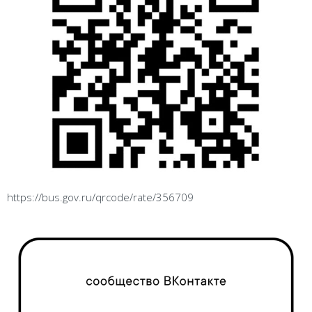
https://bus.gov.ru/qrcode/rate/356709