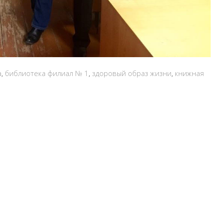
а
,
библиотека филиал № 1
,
здоровый образ жизни
,
книжная