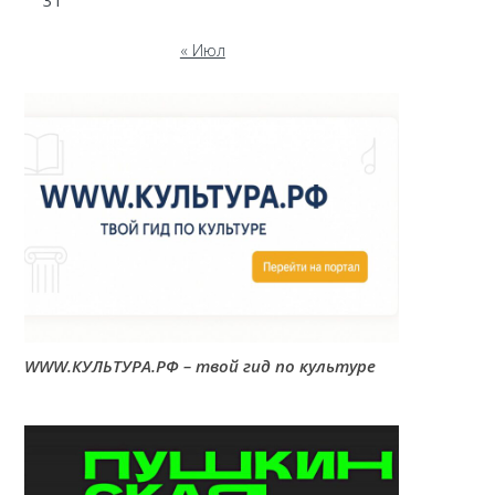
31
« Июл
WWW.КУЛЬТУРА.РФ – твой гид по культуре