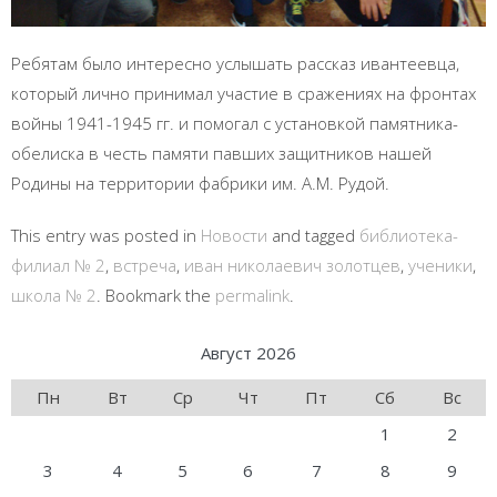
Ребятам было интересно услышать рассказ ивантеевца,
который лично принимал участие в сражениях на фронтах
войны 1941-1945 гг. и помогал с установкой памятника-
обелиска в честь памяти павших защитников нашей
Родины на территории фабрики им. А.М. Рудой.
This entry was posted in
Новости
and tagged
библиотека-
филиал № 2
,
встреча
,
иван николаевич золотцев
,
ученики
,
школа № 2
. Bookmark the
permalink
.
Август 2026
Пн
Вт
Ср
Чт
Пт
Сб
Вс
1
2
3
4
5
6
7
8
9