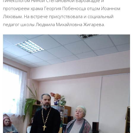
гинекологом Ниной Степановной Барбакадзе и
протоиреем храма Георгия Побеносца отцом Иоанном
Ляховым. На встрече присутствовала и социальный
педагог школы Людмила Михайловна Жигарева.