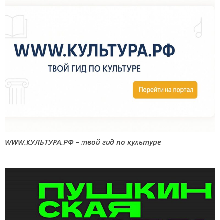
WWW.КУЛЬТУРА.РФ – твой гид по культуре