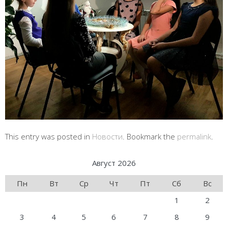
This entry was posted in
Новости
. Bookmark the
permalink
.
Август 2026
Пн
Вт
Ср
Чт
Пт
Сб
Вс
1
2
3
4
5
6
7
8
9