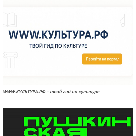
WWW.КУЛЬТУРА.РФ – твой гид по культуре