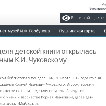
Му
"Ивантеев
Версия сайта для с
нет-музей И.Ф. Горбунова
Пушкинская карта
деля детской книги открылась
ым К.И. Чуковскому
ской библиотеки в понедельник, 20 марта 2017 года открыл
ождения Корней Иванович Чуковского. Второклассники
ли сценки по произведениям писателя. А ведущий
м о жизни и творчестве Корнея Ивановича, далее дети
ультфильм «Мойдодыр».