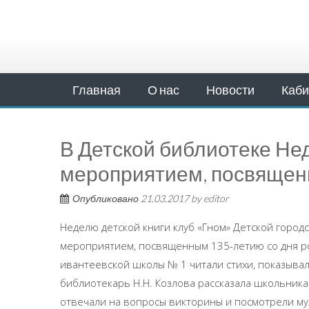
Главная
О нас
Новости
Каби
В Детской библиотеке Не
мероприятием, посвященн
Опубликовано
21.03.2017
by
editor
Неделю детской книги клуб «Гном» Детской город
мероприятием, посвященным 135-летию со дня р
ивантеевской школы № 1 читали стихи, показыва
библиотекарь Н.Н. Козлова рассказала школьника
отвечали на вопросы викторины и посмотрели м