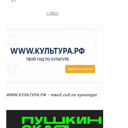
31
« Июл
WWW.КУЛЬТУРА.РФ – твой гид по культуре