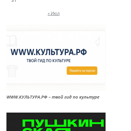
31
« Июл
WWW.КУЛЬТУРА.РФ – твой гид по культуре