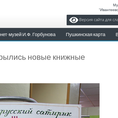
Му
"Ивантеев
Версия сайта для с
нет-музей И.Ф. Горбунова
Пушкинская карта
крылись новые книжные