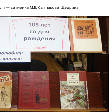
еля — сатирика М.Е. Салтыкова-Щедрина