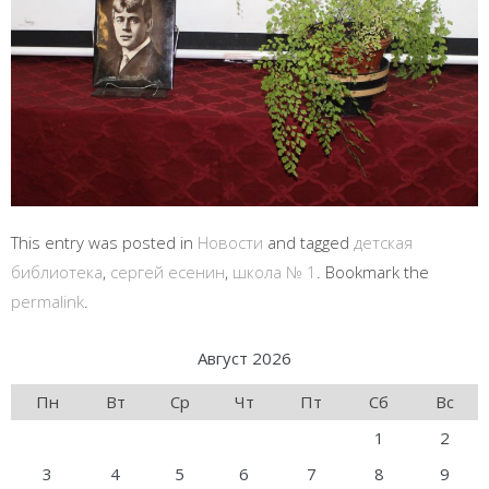
This entry was posted in
Новости
and tagged
детская
библиотека
,
сергей есенин
,
школа № 1
. Bookmark the
permalink
.
Август 2026
Пн
Вт
Ср
Чт
Пт
Сб
Вс
1
2
3
4
5
6
7
8
9