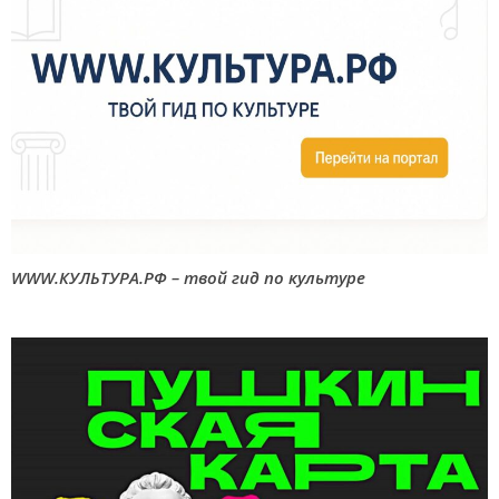
WWW.КУЛЬТУРА.РФ – твой гид по культуре