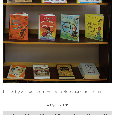
This entry was posted in
Новости
. Bookmark the
permalink
.
Август 2026
Пн
Вт
Ср
Чт
Пт
Сб
Вс