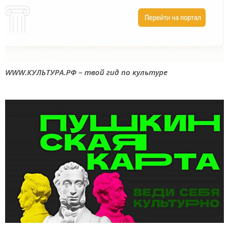
WWW.КУЛЬТУРА.РФ – твой гид по культуре