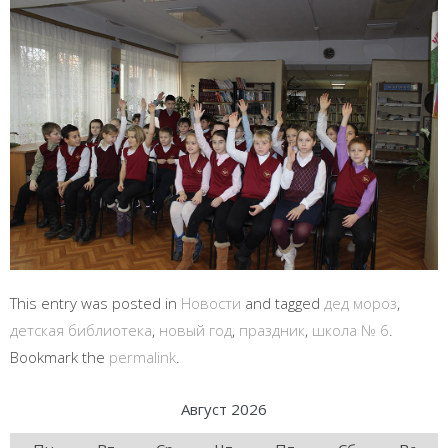
This entry was posted in
Новости
and tagged
дед мороз
,
детская библиотека
,
новый год
,
праздник
,
школа № 6
.
Bookmark the
permalink
.
Август 2026