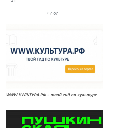
31
« Июл
WWW.КУЛЬТУРА.РФ – твой гид по культуре