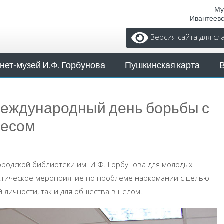
Му
"Ивантеев
Версия сайта для с
нет-музей И.Ф. Горбунова
Пушкинская карта
Международный день борьбы с
несом
ородской библиотеки им. И.Ф. Горбунова для молодых
ктическое мероприятие по проблеме наркомании с целью
 личности, так и для общества в целом.