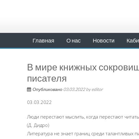
Главная
О нас
Новости
Каби
В мире книжных сокрови
писателя
Опубликовано
03.03.2022
by
editor
03.03.2022
Люди перестают мыслить, когда перестают читат
(Д. Дидро)
Литература не знает границ среди талантливых пи