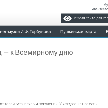
Му
"Ивантеев
Версия сайта для с
нет-музей И.Ф. Горбунова
Пушкинская карта
щ — к Всемирному дню
ь
сателей всех веков и поколений. У каждого из нас есть