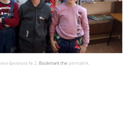
теки-филиала № 2
. Bookmark the
permalink
.