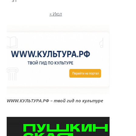
31
« Июл
WWW.КУЛЬТУРА.РФ – твой гид по культуре