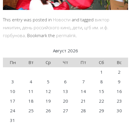
This entry was posted in
Новости
and tagged
виктор
никитин
,
день российского кино
,
дети
,
цгб им. и.ф.
горбунова
. Bookmark the
permalink
.
Август 2026
Пн
Вт
Ср
Чт
Пт
Сб
Вс
1
2
3
4
5
6
7
8
9
10
11
12
13
14
15
16
17
18
19
20
21
22
23
24
25
26
27
28
29
30
31