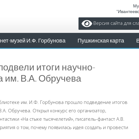
Му
"Ивантеев
Версия сайта для с
нет-музей И.Ф. Горбунова
Пушкинская карта
 подвели итоги научно-
 им. В.А. Обручева
иблиотеке им. И.Ф. Горбунова прошло подведение итогов
В.А. Обручева. Открыл конкурс его организатор,
тастики «На стыке тысячелетий», писатель-фантаст А.В.
риятия о том, почему появилась идея создать и провести