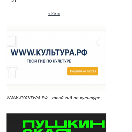
31
« Июл
WWW.КУЛЬТУРА.РФ – твой гид по культуре