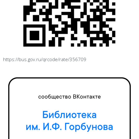
https://bus.gov.ru/qrcode/rate/356709