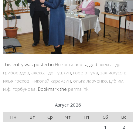
This entry was posted in
Новости
and tagged
александр
грибоевдов
,
александр пушкин
,
горе от ума
,
зал искусств
,
илья грехов
,
николай карамзин
,
ольга ларченко
,
цгб им.
и.ф. горбунова
. Bookmark the
permalink
.
Август 2026
Пн
Вт
Ср
Чт
Пт
Сб
Вс
1
2