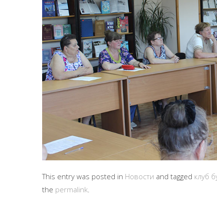
This entry was posted in
Новости
and tagged
клуб б
the
permalink
.