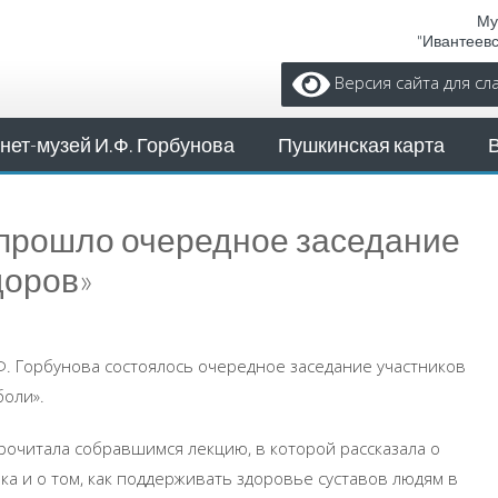
Му
"Ивантеев
Версия сайта для с
нет-музей И.Ф. Горбунова
Пушкинская карта
а прошло очередное заседание
доров»
.Ф. Горбунова состоялось очередное заседание участников
боли».
рочитала собравшимся лекцию, в которой рассказала о
а и о том, как поддерживать здоровье суставов людям в