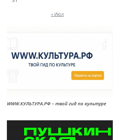
31
« Июл
WWW.КУЛЬТУРА.РФ – твой гид по культуре