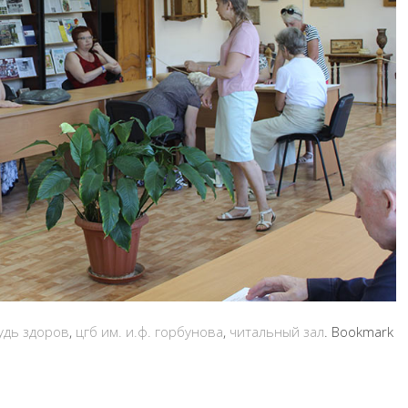
удь здоров
,
цгб им. и.ф. горбунова
,
читальный зал
. Bookmark