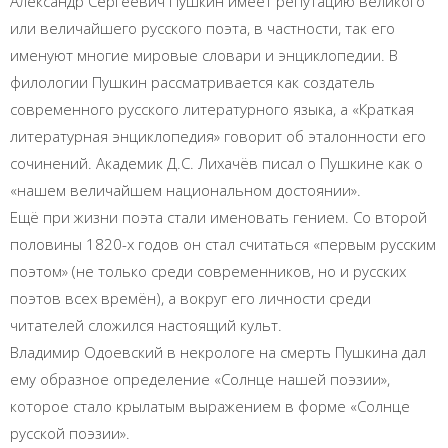
Александр Сергеевич Пушкин имеет репутацию великого
или величайшего русского поэта, в частности, так его
именуют многие мировые словари и энциклопедии. В
филологии Пушкин рассматривается как создатель
современного русского литературного языка, а «Краткая
литературная энциклопедия» говорит об эталонности его
сочинений. Академик Д.С. Лихачёв писал о Пушкине как о
«нашем величайшем национальном достоянии».
Ещё при жизни поэта стали именовать гением. Со второй
половины 1820-х годов он стал считаться «первым русским
поэтом» (не только среди современников, но и русских
поэтов всех времён), а вокруг его личности среди
читателей сложился настоящий культ.
Владимир Одоевский в некрологе на смерть Пушкина дал
ему образное определение «Солнце нашей поэзии»,
которое стало крылатым выражением в форме «Солнце
русской поэзии».