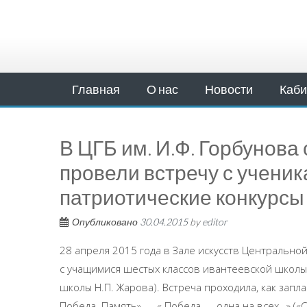
Главная
О нас
Новости
Каби
В ЦГБ им. И.Ф. Горбунова
провели встречу с ученик
патриотические конкурсы
Опубликовано
30.04.2015
by
editor
28 апреля 2015 года в Зале искусств Центрально
с учащимися шестых классов ивантеевской школы
школы Н.П. Жарова). Встреча проходила, как зап
Победа. Память» — « Победа — одна на всех…» («С