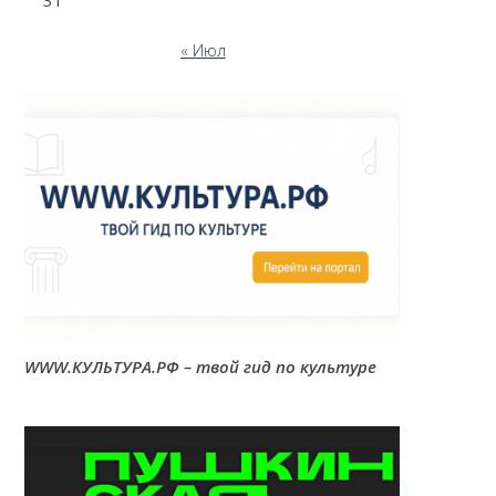
31
« Июл
WWW.КУЛЬТУРА.РФ – твой гид по культуре