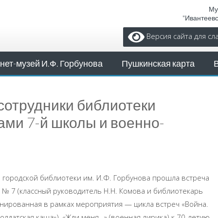
Му
"Ивантеев
Версия сайта для с
нет-музей И.Ф. Горбунова
Пушкинская карта
 сотрудники библиотеки
ами 7-й школы и военно-
й городской библиотеки им. И.Ф. Горбунова прошла встреча
 № 7 (классный руководитель Н.Н. Комова и библиотекарь
ланированная в рамках мероприятия — цикла встреч «Война.
олдатская каша»), «Жди меня…» (военная лирика) к 70-летию