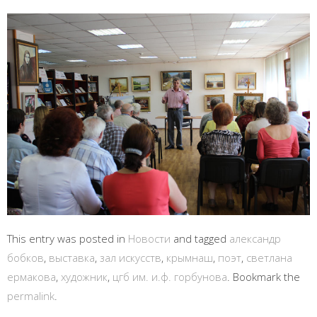
This entry was posted in
Новости
and tagged
александр
бобков
,
выставка
,
зал искусств
,
крымнаш
,
поэт
,
светлана
ермакова
,
художник
,
цгб им. и.ф. горбунова
. Bookmark the
permalink
.