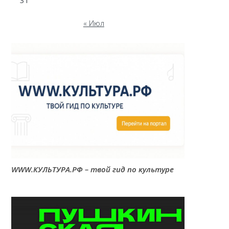
31
« Июл
WWW.КУЛЬТУРА.РФ – твой гид по культуре