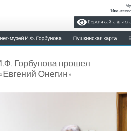
Му
"Ивантеев
Версия сайта для с
нет-музей И.Ф. Горбунова
Пушкинская карта
И.Ф. Горбунова прошел
«Евгений Онегин»