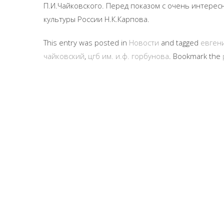
П.И.Чайковского. Перед показом с очень интере
культуры России Н.К.Карпова.
This entry was posted in
Новости
and tagged
евген
чайковский
,
цгб им. и.ф. горбунова
. Bookmark the