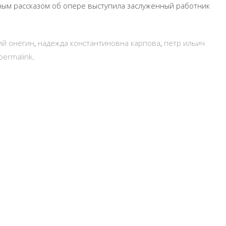
сным рассказом об опере выступила заслуженный работник
ий онегин
,
надежда константиновна карпова
,
петр ильич
permalink
.