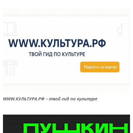
WWW.КУЛЬТУРА.РФ – твой гид по культуре