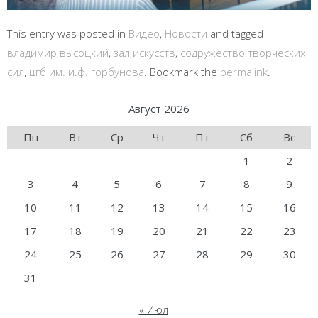
This entry was posted in
Видео
,
Новости
and tagged
владимир высоцкий
,
зал искусств
,
содружество творческих
сил
,
цгб им. и.ф. горбунова
. Bookmark the
permalink
.
Август 2026
Пн
Вт
Ср
Чт
Пт
Сб
Вс
1
2
3
4
5
6
7
8
9
10
11
12
13
14
15
16
17
18
19
20
21
22
23
24
25
26
27
28
29
30
31
« Июл