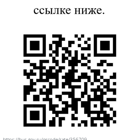
https://bus.gov.ru/qrcode/rate/356709