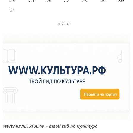
24
25
26
27
28
29
30
31
« Июл
WWW.КУЛЬТУРА.РФ – твой гид по культуре