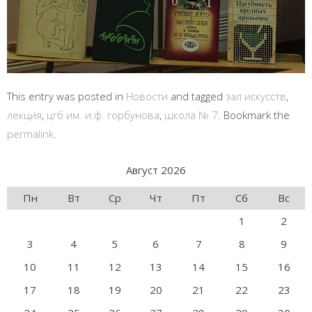
This entry was posted in
Новости
and tagged
зал искусств
,
лекция
,
цгб им. и.ф. горбунова
,
школа № 7
. Bookmark the
permalink
.
Август 2026
Пн
Вт
Ср
Чт
Пт
Сб
Вс
1
2
3
4
5
6
7
8
9
10
11
12
13
14
15
16
17
18
19
20
21
22
23