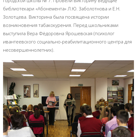
городской школы № 7. Провели викторину ведущие
библиотекари «Абонемента» Л.Ю. Заболотнова и Е.Н.
Золотцева. Викторина была посвящена истории
возникновения табакокурения. Перед школьниками
выступила Вера Фёдоровна Ярошевская (психолог
ивантеевского социально-реабилитационного центра для
несовершеннолетних).