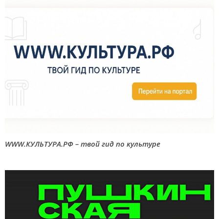
WWW.КУЛЬТУРА.РФ – твой гид по культуре